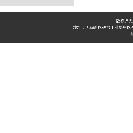
版权归无
地址：无锡新区硕放工业集中区裕安一路7号 电
邮